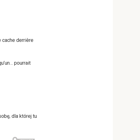
e cache derrière
qu’un… pourrait
obę, dla której tu