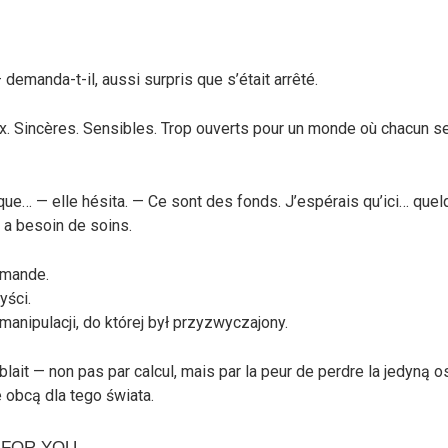
 demanda-t-il, aussi surpris que s’était arrêté.
ux. Sincères. Sensibles. Trop ouverts pour un monde où chacun s
 que… — elle hésita. — Ce sont des fonds. J’espérais qu’ici… quel
l a besoin de soins.
emande.
yści.
 manipulacji, do której był przyzwyczajony.
lait — non pas par calcul, mais par la peur de perdre la jedyną os
 obcą dla tego świata.