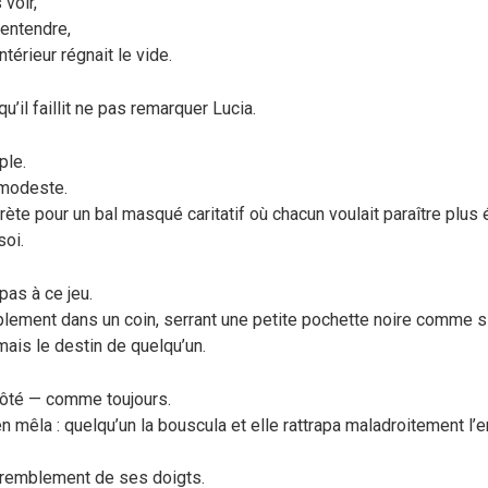
 voir,
 entendre,
’intérieur régnait le vide.
qu’il faillit ne pas remarquer Lucia.
ple.
 modeste.
rète pour un bal masqué caritatif où chacun voulait paraître plus é
soi.
 pas à ce jeu.
plement dans un coin, serrant une petite pochette noire comme si
mais le destin de quelqu’un.
 côté — comme toujours.
n mêla : quelqu’un la bouscula et elle rattrapa maladroitement l’e
tremblement de ses doigts.