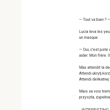
— Tout va bien ? —
Lucia leva les ye
un masque.
— Oui, c’est juste
aider. Mon frère. I
Max attendit la d
Attendi ukrytj korz
Attendi delikatnej
Mais sa voix tremb
przyszła, zupełnie