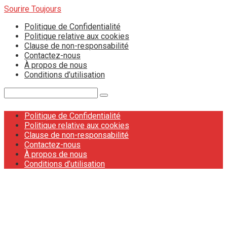
Skip
Sourire Toujours
to
Politique de Confidentialité
content
Politique relative aux cookies
Clause de non-responsabilité
Contactez-nous
À propos de nous
Conditions d’utilisation
Search:
Politique de Confidentialité
Politique relative aux cookies
Clause de non-responsabilité
Contactez-nous
À propos de nous
Conditions d’utilisation