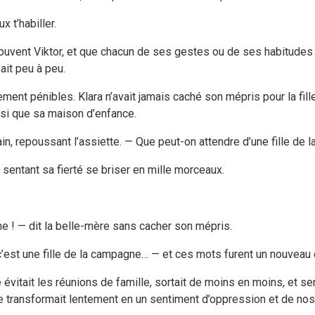
 t’habiller.
 souvent Viktor, et que chacun de ses gestes ou de ses habitudes 
ait peu à peu.
rement pénibles. Klara n’avait jamais caché son mépris pour la fil
insi que sa maison d’enfance.
ain, repoussant l’assiette. — Que peut-on attendre d’une fille d
sentant sa fierté se briser en mille morceaux.
rme ! — dit la belle-mère sans cacher son mépris.
 c’est une fille de la campagne… — et ces mots furent un nouveau 
 évitait les réunions de famille, sortait de moins en moins, et se
se transformait lentement en un sentiment d’oppression et de nos