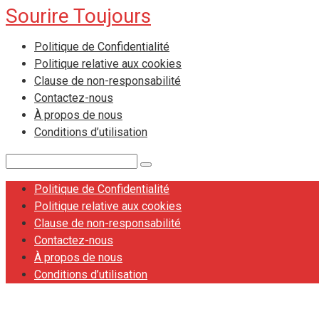
Sourire Toujours
Skip
to
Politique de Confidentialité
content
Politique relative aux cookies
Clause de non-responsabilité
Contactez-nous
À propos de nous
Conditions d’utilisation
Search:
Politique de Confidentialité
Politique relative aux cookies
Clause de non-responsabilité
Contactez-nous
À propos de nous
Conditions d’utilisation