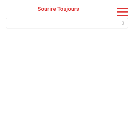
Skip
Sourire Toujours
to
content
Search: