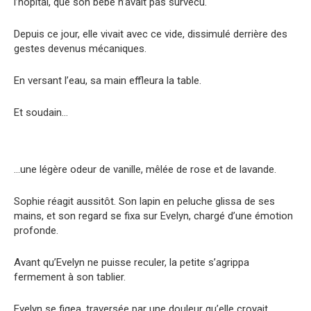
l’hôpital, que son bébé n’avait pas survécu.
Depuis ce jour, elle vivait avec ce vide, dissimulé derrière des
gestes devenus mécaniques.
En versant l’eau, sa main effleura la table.
Et soudain…
…une légère odeur de vanille, mêlée de rose et de lavande.
Sophie réagit aussitôt. Son lapin en peluche glissa de ses
mains, et son regard se fixa sur Evelyn, chargé d’une émotion
profonde.
Avant qu’Evelyn ne puisse reculer, la petite s’agrippa
fermement à son tablier.
Evelyn se figea, traversée par une douleur qu’elle croyait