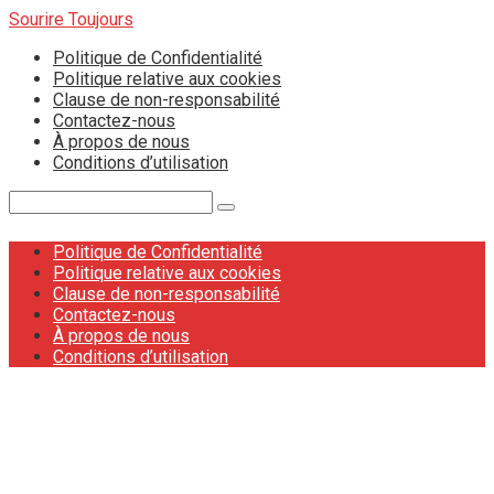
Skip
Sourire Toujours
to
Politique de Confidentialité
content
Politique relative aux cookies
Clause de non-responsabilité
Contactez-nous
À propos de nous
Conditions d’utilisation
Search:
Politique de Confidentialité
Politique relative aux cookies
Clause de non-responsabilité
Contactez-nous
À propos de nous
Conditions d’utilisation