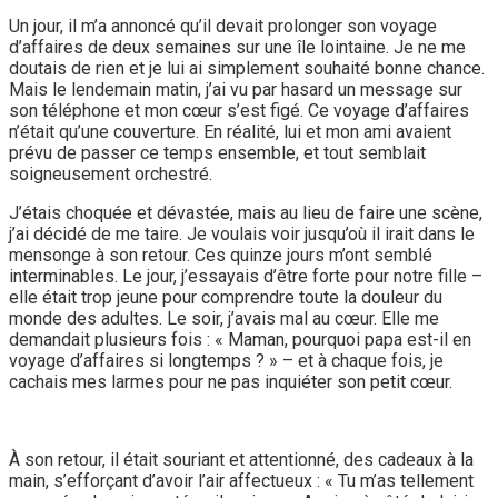
Un jour, il m’a annoncé qu’il devait prolonger son voyage
d’affaires de deux semaines sur une île lointaine. Je ne me
doutais de rien et je lui ai simplement souhaité bonne chance.
Mais le lendemain matin, j’ai vu par hasard un message sur
son téléphone et mon cœur s’est figé. Ce voyage d’affaires
n’était qu’une couverture. En réalité, lui et mon ami avaient
prévu de passer ce temps ensemble, et tout semblait
soigneusement orchestré.
J’étais choquée et dévastée, mais au lieu de faire une scène,
j’ai décidé de me taire. Je voulais voir jusqu’où il irait dans le
mensonge à son retour. Ces quinze jours m’ont semblé
interminables. Le jour, j’essayais d’être forte pour notre fille –
elle était trop jeune pour comprendre toute la douleur du
monde des adultes. Le soir, j’avais mal au cœur. Elle me
demandait plusieurs fois : « Maman, pourquoi papa est-il en
voyage d’affaires si longtemps ? » – et à chaque fois, je
cachais mes larmes pour ne pas inquiéter son petit cœur.
À son retour, il était souriant et attentionné, des cadeaux à la
main, s’efforçant d’avoir l’air affectueux : « Tu m’as tellement