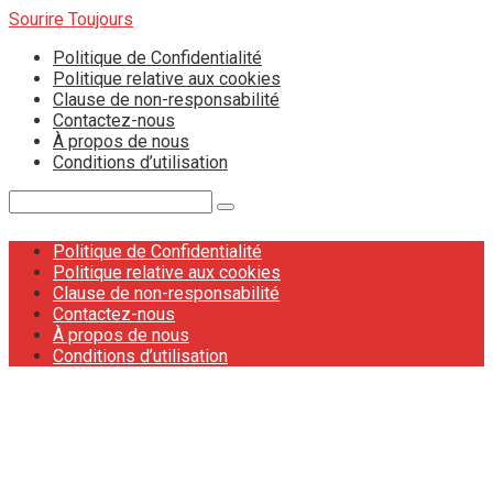
Skip
Sourire Toujours
to
Politique de Confidentialité
content
Politique relative aux cookies
Clause de non-responsabilité
Contactez-nous
À propos de nous
Conditions d’utilisation
Search:
Politique de Confidentialité
Politique relative aux cookies
Clause de non-responsabilité
Contactez-nous
À propos de nous
Conditions d’utilisation