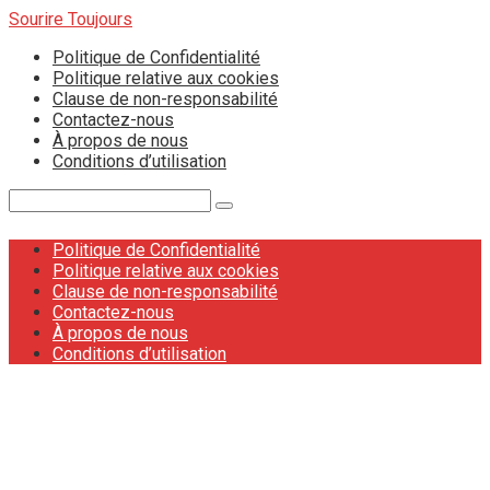
Skip
Sourire Toujours
to
Politique de Confidentialité
content
Politique relative aux cookies
Clause de non-responsabilité
Contactez-nous
À propos de nous
Conditions d’utilisation
Search:
Politique de Confidentialité
Politique relative aux cookies
Clause de non-responsabilité
Contactez-nous
À propos de nous
Conditions d’utilisation