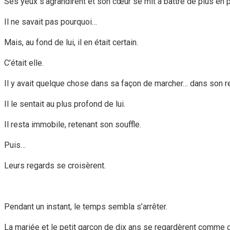
Ses yeux s’agrandirent et son cœur se mit à battre de plus en p
Il ne savait pas pourquoi…
Mais, au fond de lui, il en était certain.
C’était elle.
Il y avait quelque chose dans sa façon de marcher… dans son 
Il le sentait au plus profond de lui.
Il resta immobile, retenant son souffle.
Puis…
Leurs regards se croisèrent.
Pendant un instant, le temps sembla s’arrêter.
La mariée et le petit garçon de dix ans se regardèrent comme d