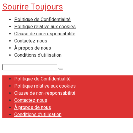
Sourire Toujours
Skip
to
Politique de Confidentialité
content
Politique relative aux cookies
Clause de non-responsabilité
Contactez-nous
À propos de nous
Conditions d’utilisation
Search:
Politique de Confidentialité
Politique relative aux cookies
Clause de non-responsabilité
Contactez-nous
À propos de nous
Conditions d’utilisation