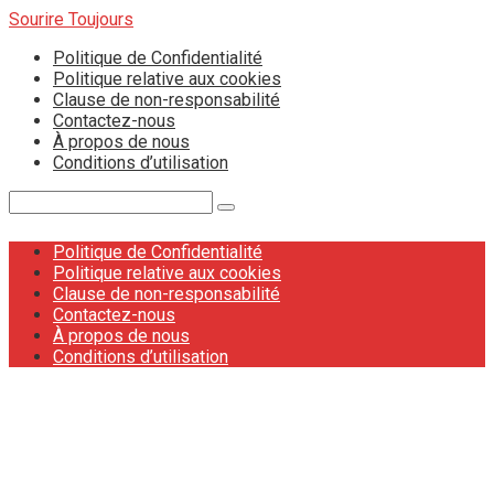
Skip
Sourire Toujours
to
Politique de Confidentialité
content
Politique relative aux cookies
Clause de non-responsabilité
Contactez-nous
À propos de nous
Conditions d’utilisation
Search:
Politique de Confidentialité
Politique relative aux cookies
Clause de non-responsabilité
Contactez-nous
À propos de nous
Conditions d’utilisation