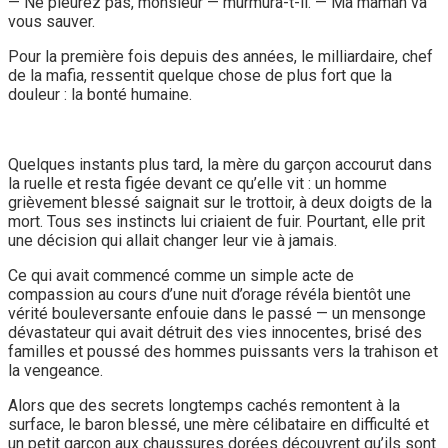
— Ne pleurez pas, monsieur — murmura-t-il. — Ma maman va
vous sauver.
Pour la première fois depuis des années, le milliardaire, chef
de la mafia, ressentit quelque chose de plus fort que la
douleur : la bonté humaine.
Quelques instants plus tard, la mère du garçon accourut dans
la ruelle et resta figée devant ce qu’elle vit : un homme
grièvement blessé saignait sur le trottoir, à deux doigts de la
mort. Tous ses instincts lui criaient de fuir. Pourtant, elle prit
une décision qui allait changer leur vie à jamais.
Ce qui avait commencé comme un simple acte de
compassion au cours d’une nuit d’orage révéla bientôt une
vérité bouleversante enfouie dans le passé — un mensonge
dévastateur qui avait détruit des vies innocentes, brisé des
familles et poussé des hommes puissants vers la trahison et
la vengeance.
Alors que des secrets longtemps cachés remontent à la
surface, le baron blessé, une mère célibataire en difficulté et
un petit garçon aux chaussures dorées découvrent qu’ils sont