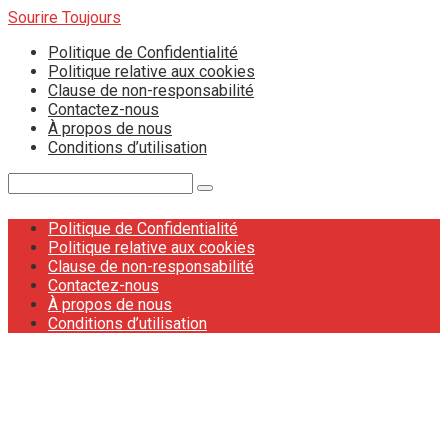
Skip
Sourire Toujours
to
Politique de Confidentialité
content
Politique relative aux cookies
Clause de non-responsabilité
Contactez-nous
À propos de nous
Conditions d’utilisation
Search:
Politique de Confidentialité
Politique relative aux cookies
Clause de non-responsabilité
Contactez-nous
À propos de nous
Conditions d’utilisation