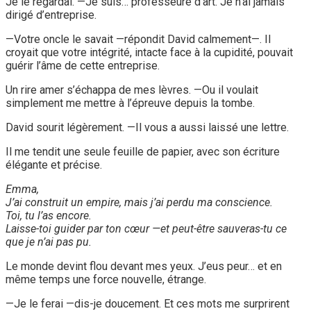
Je le regardai. —Je suis… professeure d’art. Je n’ai jamais
dirigé d’entreprise.
—Votre oncle le savait —répondit David calmement—. Il
croyait que votre intégrité, intacte face à la cupidité, pouvait
guérir l’âme de cette entreprise.
Un rire amer s’échappa de mes lèvres. —Ou il voulait
simplement me mettre à l’épreuve depuis la tombe.
David sourit légèrement. —Il vous a aussi laissé une lettre.
Il me tendit une seule feuille de papier, avec son écriture
élégante et précise.
Emma,
J’ai construit un empire, mais j’ai perdu ma conscience.
Toi, tu l’as encore.
Laisse-toi guider par ton cœur —et peut-être sauveras-tu ce
que je n’ai pas pu.
Le monde devint flou devant mes yeux. J’eus peur… et en
même temps une force nouvelle, étrange.
—Je le ferai —dis-je doucement. Et ces mots me surprirent