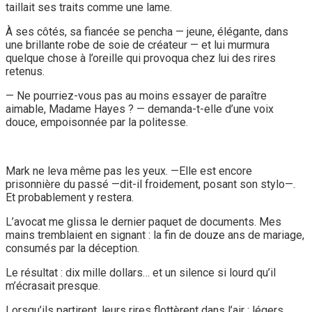
taillait ses traits comme une lame.
À ses côtés, sa fiancée se pencha — jeune, élégante, dans
une brillante robe de soie de créateur — et lui murmura
quelque chose à l’oreille qui provoqua chez lui des rires
retenus.
— Ne pourriez-vous pas au moins essayer de paraître
aimable, Madame Hayes ? — demanda-t-elle d’une voix
douce, empoisonnée par la politesse.
Mark ne leva même pas les yeux. —Elle est encore
prisonnière du passé —dit-il froidement, posant son stylo—.
Et probablement y restera.
L’avocat me glissa le dernier paquet de documents. Mes
mains tremblaient en signant : la fin de douze ans de mariage,
consumés par la déception.
Le résultat : dix mille dollars… et un silence si lourd qu’il
m’écrasait presque.
Lorsqu’ils partirent, leurs rires flottèrent dans l’air : légers,