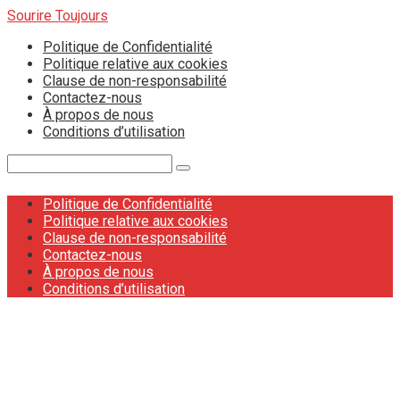
Skip
Sourire Toujours
to
Politique de Confidentialité
content
Politique relative aux cookies
Clause de non-responsabilité
Contactez-nous
À propos de nous
Conditions d’utilisation
Search:
Politique de Confidentialité
Politique relative aux cookies
Clause de non-responsabilité
Contactez-nous
À propos de nous
Conditions d’utilisation