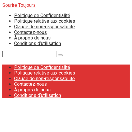
Skip
Sourire Toujours
to
Politique de Confidentialité
content
Politique relative aux cookies
Clause de non-responsabilité
Contactez-nous
À propos de nous
Conditions d’utilisation
Search:
Politique de Confidentialité
Politique relative aux cookies
Clause de non-responsabilité
Contactez-nous
À propos de nous
Conditions d’utilisation