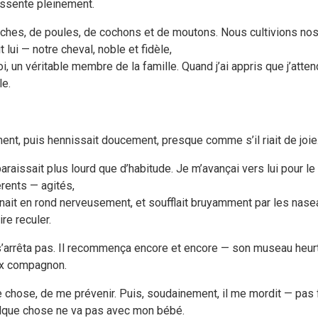
essente pleinement.
aches, de poules, de cochons et de moutons. Nous cultivions nos
 lui — notre cheval, noble et fidèle,
, un véritable membre de la famille. Quand j’ai appris que j’attend
le.
ment, puis hennissait doucement, presque comme s’il riait de joie
ir paraissait plus lourd que d’habitude. Je m’avançai vers lui pour 
érents — agités,
rnait en rond nerveusement, et soufflait bruyamment par les nasea
e reculer.
ne s’arrêta pas. Il recommença encore et encore — son museau heu
eux compagnon.
chose, de me prévenir. Puis, soudainement, il me mordit — pas f
elque chose ne va pas avec mon bébé.