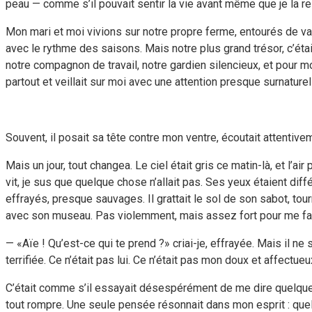
peau — comme s’il pouvait sentir la vie avant même que je la r
Mon mari et moi vivions sur notre propre ferme, entourés de v
avec le rythme des saisons. Mais notre plus grand trésor, c’était
notre compagnon de travail, notre gardien silencieux, et pour moi
partout et veillait sur moi avec une attention presque surnaturel
Souvent, il posait sa tête contre mon ventre, écoutait attentive
Mais un jour, tout changea. Le ciel était gris ce matin-là, et l’a
vit, je sus que quelque chose n’allait pas. Ses yeux étaient diff
effrayés, presque sauvages. Il grattait le sol de son sabot, tou
avec son museau. Pas violemment, mais assez fort pour me fair
— «Aïe ! Qu’est-ce qui te prend ?» criai-je, effrayée. Mais il 
terrifiée. Ce n’était pas lui. Ce n’était pas mon doux et affectu
C’était comme s’il essayait désespérément de me dire quelque 
tout rompre. Une seule pensée résonnait dans mon esprit : qu