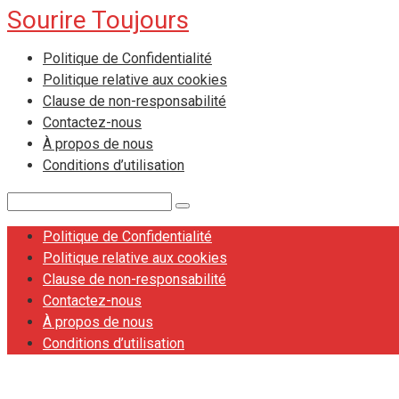
Sourire Toujours
Skip
to
Politique de Confidentialité
content
Politique relative aux cookies
Clause de non-responsabilité
Contactez-nous
À propos de nous
Conditions d’utilisation
Search:
Politique de Confidentialité
Politique relative aux cookies
Clause de non-responsabilité
Contactez-nous
À propos de nous
Conditions d’utilisation