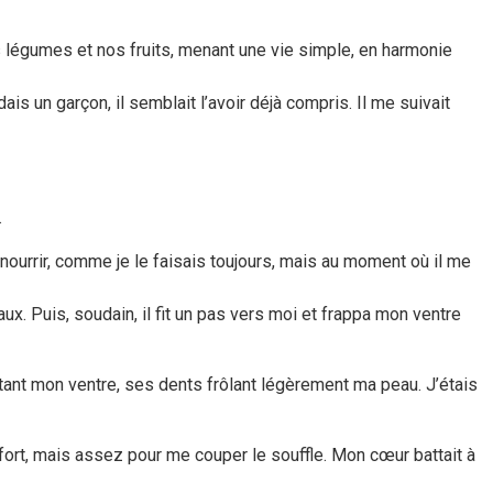
 légumes et nos fruits, menant une vie simple, en harmonie
ais un garçon, il semblait l’avoir déjà compris. Il me suivait
.
le nourrir, comme je le faisais toujours, mais au moment où il me
ux. Puis, soudain, il fit un pas vers moi et frappa mon ventre
rtant mon ventre, ses dents frôlant légèrement ma peau. J’étais
ort, mais assez pour me couper le souffle. Mon cœur battait à