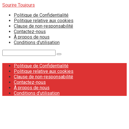
Skip
Sourire Toujours
to
Politique de Confidentialité
content
Politique relative aux cookies
Clause de non-responsabilité
Contactez-nous
À propos de nous
Conditions d’utilisation
Search:
Politique de Confidentialité
Politique relative aux cookies
Clause de non-responsabilité
Contactez-nous
À propos de nous
Conditions d’utilisation