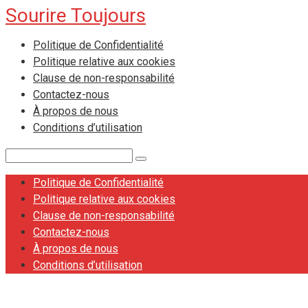
Sourire Toujours
Skip
to
Politique de Confidentialité
content
Politique relative aux cookies
Clause de non-responsabilité
Contactez-nous
À propos de nous
Conditions d’utilisation
Search:
Politique de Confidentialité
Politique relative aux cookies
Clause de non-responsabilité
Contactez-nous
À propos de nous
Conditions d’utilisation