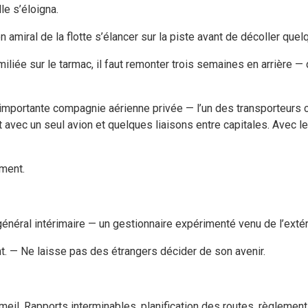
le s’éloigna.
on amiral de la flotte s’élancer sur la piste avant de décoller qu
iée sur le tarmac, il faut remonter trois semaines en arrière — 
e importante compagnie aérienne privée — l’un des transporteurs c
vec un seul avion et quelques liaisons entre capitales. Avec le 
ement.
général intérimaire — un gestionnaire expérimenté venu de l’extér
nt. — Ne laisse pas des étrangers décider de son avenir.
l. Rapports interminables, planification des routes, règlement