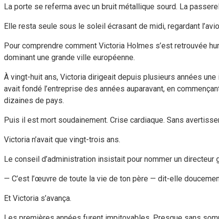
La porte se referma avec un bruit métallique sourd. La passerel
Elle resta seule sous le soleil écrasant de midi, regardant l’avi
Pour comprendre comment Victoria Holmes s’est retrouvée humil
dominant une grande ville européenne.
À vingt-huit ans, Victoria dirigeait depuis plusieurs années un
avait fondé l’entreprise des années auparavant, en commençant a
dizaines de pays.
Puis il est mort soudainement. Crise cardiaque. Sans avertiss
Victoria n’avait que vingt-trois ans.
Le conseil d’administration insistait pour nommer un directeur 
— C’est l’œuvre de toute la vie de ton père — dit-elle douceme
Et Victoria s’avança.
Les premières années furent impitoyables. Presque sans sommei