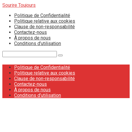
Skip
Sourire Toujours
to
Politique de Confidentialité
content
Politique relative aux cookies
Clause de non-responsabilité
Contactez-nous
À propos de nous
Conditions d’utilisation
Search:
Politique de Confidentialité
Politique relative aux cookies
Clause de non-responsabilité
Contactez-nous
À propos de nous
Conditions d’utilisation