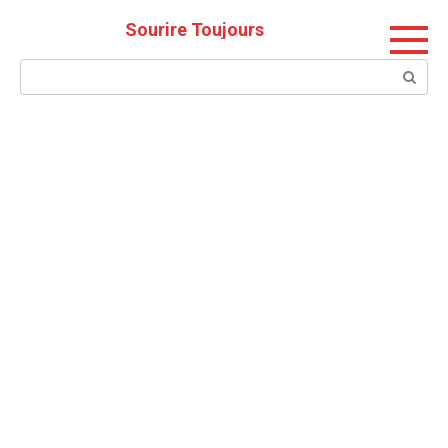
Skip
Sourire Toujours
to
content
Search: