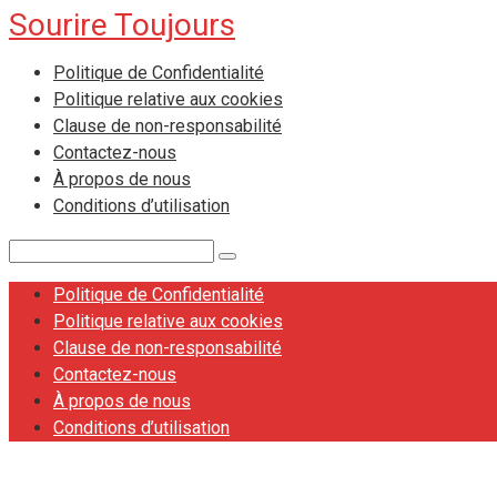
Sourire Toujours
Skip
to
Politique de Confidentialité
content
Politique relative aux cookies
Clause de non-responsabilité
Contactez-nous
À propos de nous
Conditions d’utilisation
Search:
Politique de Confidentialité
Politique relative aux cookies
Clause de non-responsabilité
Contactez-nous
À propos de nous
Conditions d’utilisation