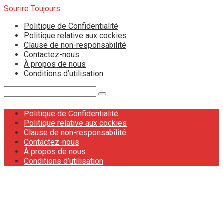
Skip
Sourire Toujours
to
Politique de Confidentialité
content
Politique relative aux cookies
Clause de non-responsabilité
Contactez-nous
À propos de nous
Conditions d’utilisation
Search:
Politique de Confidentialité
Politique relative aux cookies
Clause de non-responsabilité
Contactez-nous
À propos de nous
Conditions d’utilisation