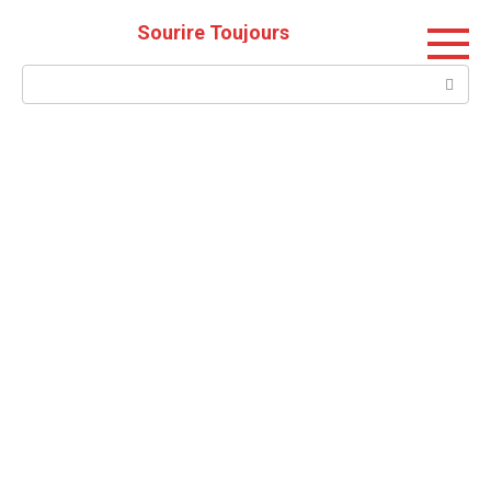
Skip
Sourire Toujours
to
content
Search: