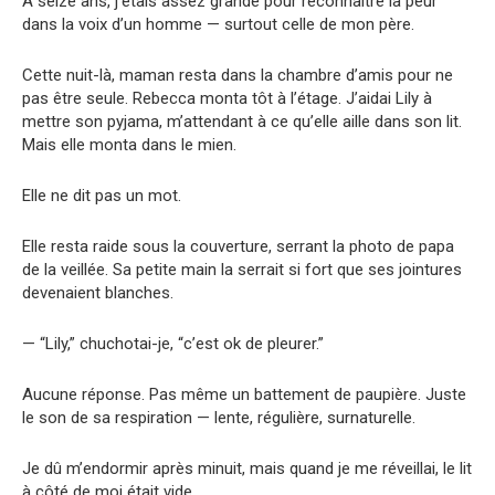
À seize ans, j’étais assez grande pour reconnaître la peur
dans la voix d’un homme — surtout celle de mon père.
Cette nuit-là, maman resta dans la chambre d’amis pour ne
pas être seule. Rebecca monta tôt à l’étage. J’aidai Lily à
mettre son pyjama, m’attendant à ce qu’elle aille dans son lit.
Mais elle monta dans le mien.
Elle ne dit pas un mot.
Elle resta raide sous la couverture, serrant la photo de papa
de la veillée. Sa petite main la serrait si fort que ses jointures
devenaient blanches.
— “Lily,” chuchotai-je, “c’est ok de pleurer.”
Aucune réponse. Pas même un battement de paupière. Juste
le son de sa respiration — lente, régulière, surnaturelle.
Je dû m’endormir après minuit, mais quand je me réveillai, le lit
à côté de moi était vide.