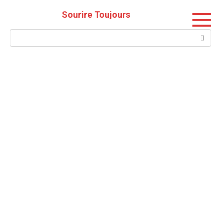
Skip
Sourire Toujours
to
content
Search: