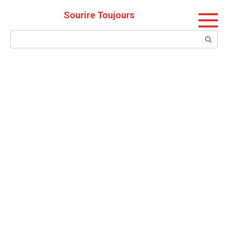
Skip
Sourire Toujours
to
content
Search: