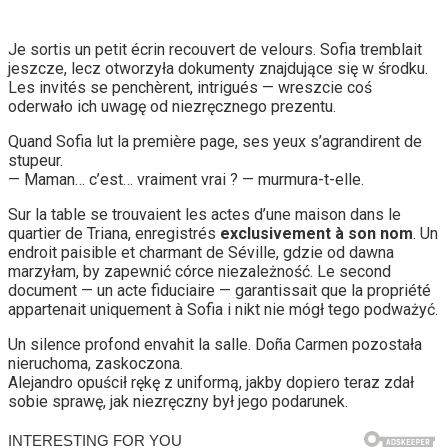
Je sortis un petit écrin recouvert de velours. Sofia tremblait
jeszcze, lecz otworzyła dokumenty znajdujące się w środku.
Les invités se penchèrent, intrigués — wreszcie coś
oderwało ich uwagę od niezręcznego prezentu.
Quand Sofia lut la première page, ses yeux s’agrandirent de
stupeur.
— Maman… c’est… vraiment vrai ? — murmura-t-elle.
Sur la table se trouvaient les actes d’une maison dans le
quartier de Triana, enregistrés
exclusivement à son nom
. Un
endroit paisible et charmant de Séville, gdzie od dawna
marzyłam, by zapewnić córce niezależność. Le second
document — un acte fiduciaire — garantissait que la propriété
appartenait uniquement à Sofia i nikt nie mógł tego podważyć.
Un silence profond envahit la salle. Doña Carmen pozostała
nieruchoma, zaskoczona.
Alejandro opuścił rękę z uniformą, jakby dopiero teraz zdał
sobie sprawę, jak niezręczny był jego podarunek.