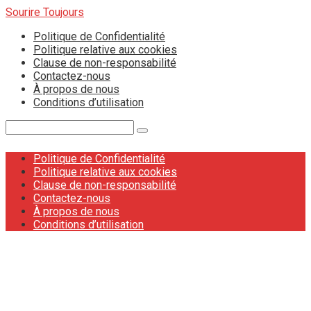
Skip
Sourire Toujours
to
Politique de Confidentialité
content
Politique relative aux cookies
Clause de non-responsabilité
Contactez-nous
À propos de nous
Conditions d’utilisation
Search:
Politique de Confidentialité
Politique relative aux cookies
Clause de non-responsabilité
Contactez-nous
À propos de nous
Conditions d’utilisation