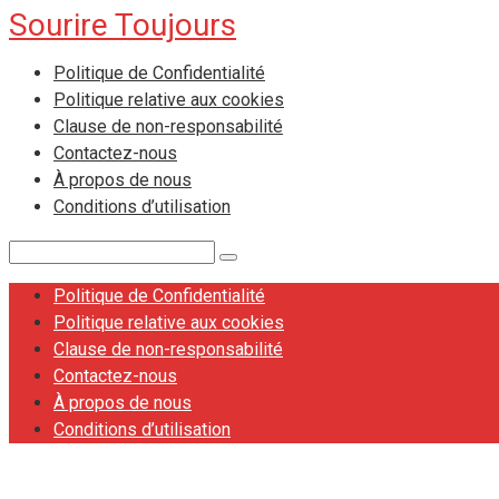
Sourire Toujours
Skip
to
Politique de Confidentialité
content
Politique relative aux cookies
Clause de non-responsabilité
Contactez-nous
À propos de nous
Conditions d’utilisation
Search:
Politique de Confidentialité
Politique relative aux cookies
Clause de non-responsabilité
Contactez-nous
À propos de nous
Conditions d’utilisation