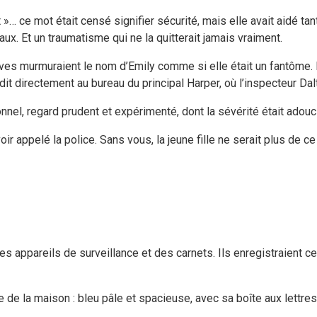
t »… ce mot était censé signifier sécurité, mais elle avait aidé ta
ux. Et un traumatisme qui ne la quitterait jamais vraiment.
s murmuraient le nom d’Emily comme si elle était un fantôme. Lydi
dit directement au bureau du principal Harper, où l’inspecteur Dalt
nnel, regard prudent et expérimenté, dont la sévérité était adouci
oir appelé la police. Sans vous, la jeune fille ne serait plus de c
, des appareils de surveillance et des carnets. Ils enregistraient c
 de la maison : bleu pâle et spacieuse, avec sa boîte aux lettre