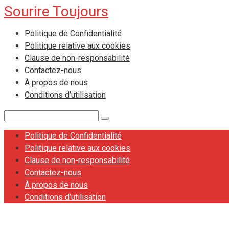
Sourire Toujours
Skip
to
Politique de Confidentialité
content
Politique relative aux cookies
Clause de non-responsabilité
Contactez-nous
À propos de nous
Conditions d’utilisation
Search:
Politique de Confidentialité
Politique relative aux cookies
Clause de non-responsabilité
Contactez-nous
À propos de nous
Conditions d’utilisation