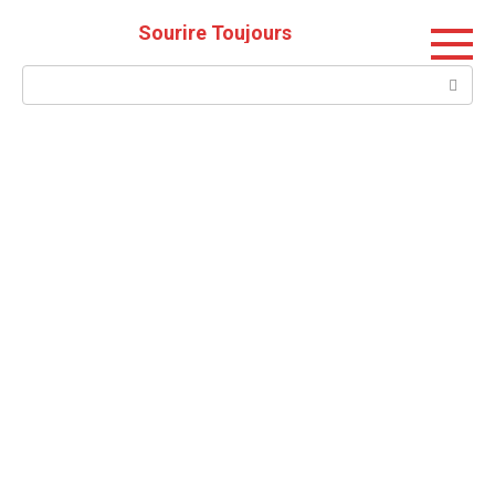
Skip
Sourire Toujours
to
content
Search: