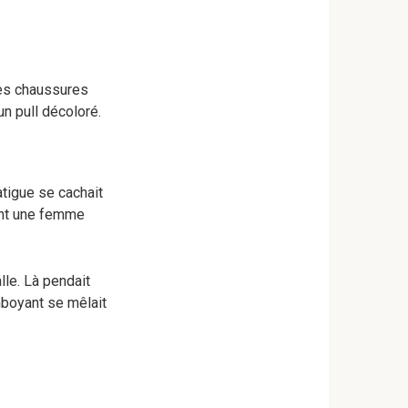
Ses chaussures
n pull décoloré.
atigue se cachait
tant une femme
lle. Là pendait
mboyant se mêlait