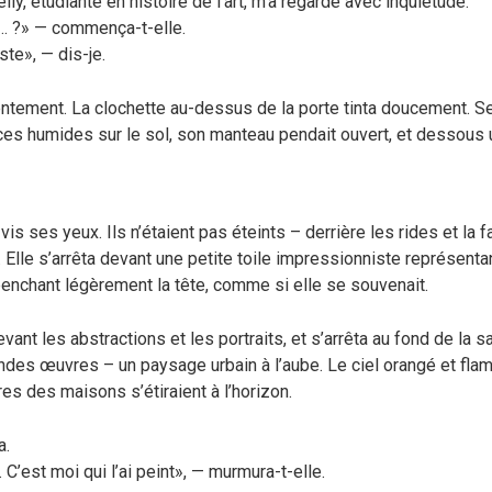
ly, étudiante en histoire de l’art, m’a regardé avec inquiétude.
… ?» — commença-t-elle.
ste», — dis-je.
ntement. La clochette au-dessus de la porte tinta doucement. 
ces humides sur le sol, son manteau pendait ouvert, et dessous u
vis ses yeux. Ils n’étaient pas éteints – derrière les rides et la f
 Elle s’arrêta devant une petite toile impressionniste représen
penchant légèrement la tête, comme si elle se souvenait.
vant les abstractions et les portraits, et s’arrêta au fond de la sa
andes œuvres – un paysage urbain à l’aube. Le ciel orangé et fla
res des maisons s’étiraient à l’horizon.
a.
 C’est moi qui l’ai peint», — murmura-t-elle.