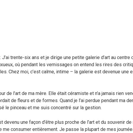
 J’ai trente-six ans et je dirige une petite galerie d’art au centre
luxueux, où pendant les vernissages on entend les rires des critiq
les. Chez moi, c’est calme, intime – la galerie est devenue une 
our de l’art de ma mère. Elle était céramiste et n’a jamais rien ven
dait de fleurs et de formes. Quand je l’ai perdue pendant ma de
osé le pinceau et me suis concentré sur la gestion.
est devenu une façon d’être plus proche de l’art et du souvenir d
sse me consumer entièrement. Je passe la plupart de mes journées