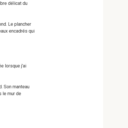
ibre délicat du
ond. Le plancher
eaux encadrés qui
e lorsque j’ai
id. Son manteau
s le mur de