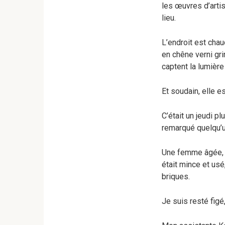
les œuvres d’artist
lieu.
L’endroit est chau
en chêne verni gr
captent la lumière 
Et soudain, elle e
C’était un jeudi p
remarqué quelqu’u
Une femme âgée, d’
était mince et us
briques.
Je suis resté figé