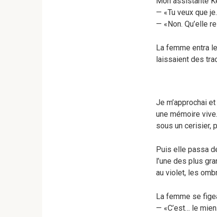
Mon assistante Kel
— «Tu veux que je
— «Non. Qu’elle re
La femme entra le
laissaient des tra
Je m’approchai et 
une mémoire vive.
sous un cerisier, 
Puis elle passa de
l’une des plus gr
au violet, les omb
La femme se fige
— «C’est… le mien.