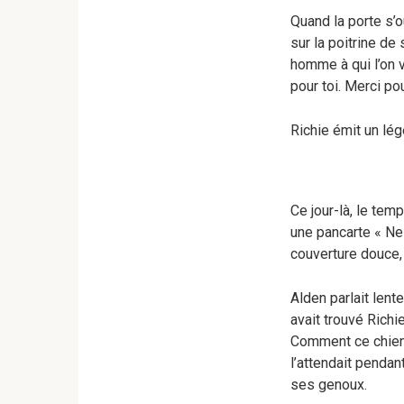
Quand la porte s’ou
sur la poitrine d
homme à qui l’on v
pour toi. Merci pou
Richie émit un lég
Ce jour-là, le tem
une pancarte « Ne 
couverture douce, p
Alden parlait lente
avait trouvé Richi
Comment ce chien 
l’attendait pendan
ses genoux.