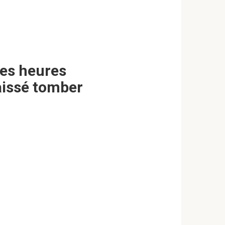
ues heures
laissé tomber