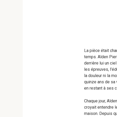
La pièce était cha
temps. Alden Pierc
derrière lui un cie
les épreuves, l’édu
la douleur ni la mo
quinze ans de sa v
en restant à ses c
Chaque jour, Alden 
croyait entendre l
maison. Depuis que