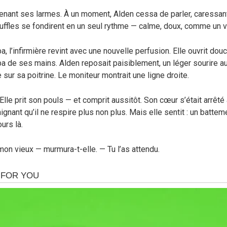
etenant ses larmes. À un moment, Alden cessa de parler, caressa
souffles se fondirent en un seul rythme — calme, doux, comme un
a, l’infirmière revint avec une nouvelle perfusion. Elle ouvrit do
a de ses mains. Alden reposait paisiblement, un léger sourire au
te sur sa poitrine. Le moniteur montrait une ligne droite.
 Elle prit son pouls — et comprit aussitôt. Son cœur s’était arrêté 
aignant qu’il ne respire plus non plus. Mais elle sentit : un battem
ours là.
 mon vieux — murmura-t-elle. — Tu l’as attendu.