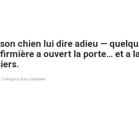
é son chien lui dire adieu — quelq
infirmière a ouvert la porte… et a 
iers.
Category:
Без рубрики