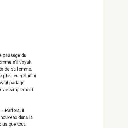
 le passage du
omme s’il voyait
perte de sa femme,
 plus, ce n’était ni
 avait partagé
 la vie simplement
» Parfois, il
à nouveau dans la
plus que tout.