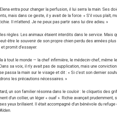
Elena entra pour changer la perfusion, il lui serra la main. Ses doi
s, mais dans ce geste, il y avait de la force. « S’il vous plaît, mu
chie. Il m’attend. Je ne peux pas partir sans lui dire adieu. »
 les règles. Les animaux étaient interdits dans le service. Mais
eut-être le souvenir de son propre chien perdu des années plus t
 et promit d’essayer.
arla à tout le monde — la chef infirmière, le médecin-chef, même l
. Dans sa voix, il n’y avait pas de supplication, mais une conviction
e passa la main sur le visage et dit : « Si c’est son dernier souha
drons les précautions nécessaires. »
ard, un son familier résonna dans le couloir : le cliquetis des gri
ement d’un collier, un léger « ouaf ». Richie avançait prudemment, 
ses yeux brillaient. Il était accompagné d’un bénévole du refuge o
’Alden.