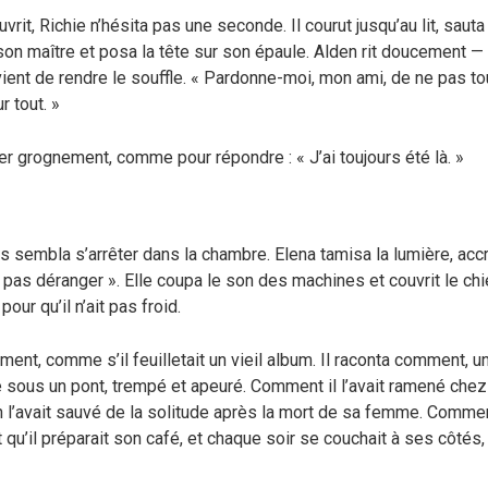
vrit, Richie n’hésita pas une seconde. Il courut jusqu’au lit, sauta
e son maître et posa la tête sur son épaule. Alden rit doucement
ient de rendre le souffle. « Pardonne-moi, mon ami, de ne pas tou
r tout. »
er grognement, comme pour répondre : « J’ai toujours été là. »
ps sembla s’arrêter dans la chambre. Elena tamisa la lumière, acc
pas déranger ». Elle coupa le son des machines et couvrit le chi
our qu’il n’ait pas froid.
ment, comme s’il feuilletait un vieil album. Il raconta comment, un 
e sous un pont, trempé et apeuré. Comment il l’avait ramené chez 
l’avait sauvé de la solitude après la mort de sa femme. Comment
t qu’il préparait son café, et chaque soir se couchait à ses côtés,