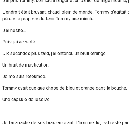
J’ai pris Tommy, son sac à langer et un panier de linge mouillé, 
L’endroit était bruyant, chaud, plein de monde. Tommy s’agitait da
père et a proposé de tenir Tommy une minute.
J’ai hésité…
Puis j’ai accepté.
Dix secondes plus tard, j’ai entendu un bruit étrange.
Un bruit de mastication.
Je me suis retournée.
Tommy avait quelque chose de bleu et orange dans la bouche.
Une capsule de lessive.
Je l’ai arraché de ses bras en criant. L’homme, lui, est resté pa