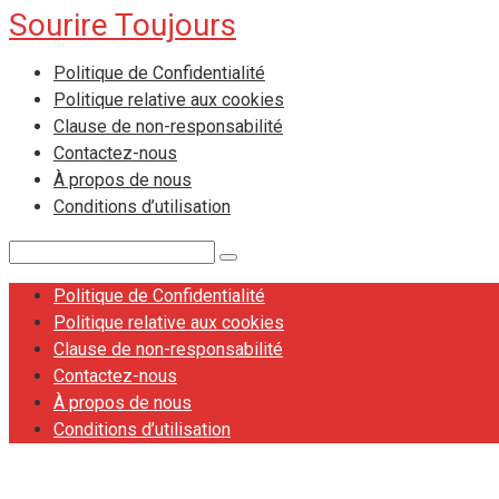
Sourire Toujours
Skip
to
Politique de Confidentialité
content
Politique relative aux cookies
Clause de non-responsabilité
Contactez-nous
À propos de nous
Conditions d’utilisation
Search:
Politique de Confidentialité
Politique relative aux cookies
Clause de non-responsabilité
Contactez-nous
À propos de nous
Conditions d’utilisation