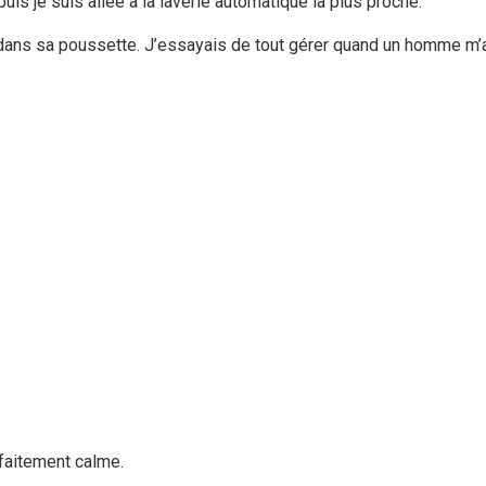
puis je suis allée à la laverie automatique la plus proche.
ns sa poussette. J’essayais de tout gérer quand un homme m’a souri.
rfaitement calme.