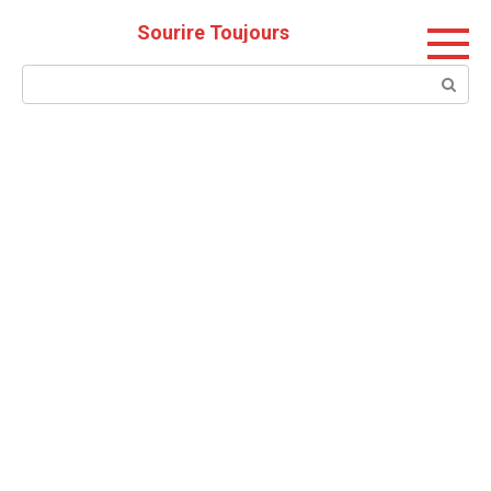
Skip
Sourire Toujours
to
content
Search: