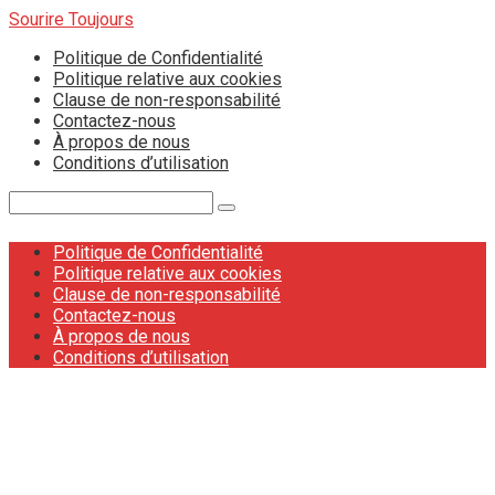
Skip
Sourire Toujours
to
Politique de Confidentialité
content
Politique relative aux cookies
Clause de non-responsabilité
Contactez-nous
À propos de nous
Conditions d’utilisation
Search:
Politique de Confidentialité
Politique relative aux cookies
Clause de non-responsabilité
Contactez-nous
À propos de nous
Conditions d’utilisation