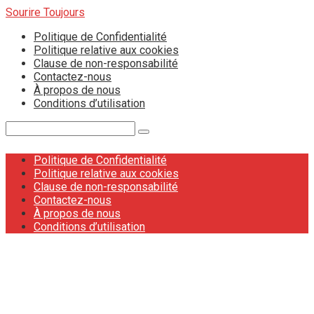
Skip
Sourire Toujours
to
Politique de Confidentialité
content
Politique relative aux cookies
Clause de non-responsabilité
Contactez-nous
À propos de nous
Conditions d’utilisation
Search:
Politique de Confidentialité
Politique relative aux cookies
Clause de non-responsabilité
Contactez-nous
À propos de nous
Conditions d’utilisation